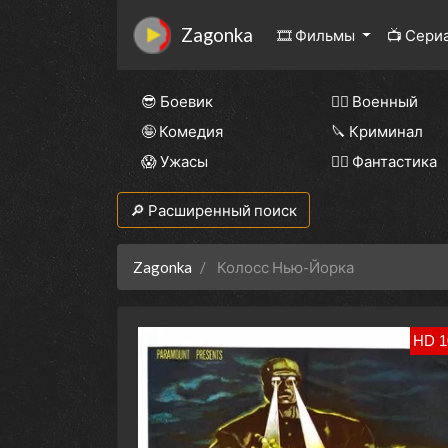
Zagonka
🎞 Фильмы
📺 Сери
😎 Боевик
👨‍✈️ Военный
🤪 Комедия
🔪 Криминал
😱 Ужасы
🧙‍♀️ Фантастика
🔎 Расширенный поиск
Zagonka
Колосс Нью-Йорка
HD 1