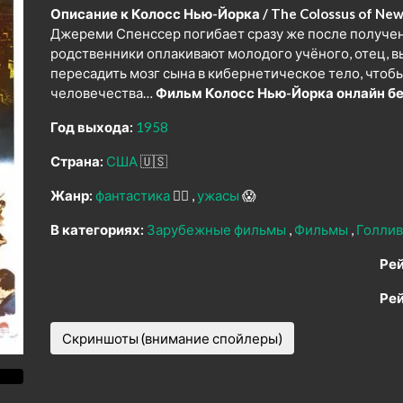
Описание к Колосс Нью-Йорка / The Colossus of New 
Джереми Спенссер погибает сразу же после получе
родственники оплакивают молодого учёного, отец, 
пересадить мозг сына в кибернетическое тело, чтоб
человечества…
Фильм Колосс Нью-Йорка онлайн бе
Год выхода:
1958
Страна:
США
🇺🇸
Жанр:
фантастика
🧙‍♀️
ужасы
😱
В категориях:
Зарубежные фильмы
Фильмы
Голли
Рей
Рей
Скриншоты (внимание спойлеры)