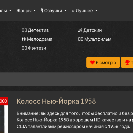
алы
Жанры
🎙 Озвучки
⭐ Лучшее
🕵️‍♂️ Детектив
👶 Детский
👫 Мелодрама
🧚‍♀️ Мультфильм
🧝‍♂️ Фэнтези
Я смотрю
Колосс Нью-Йорка 1958
080
Внимание: вы здесь для того, чтобы бесплатно и без
Колосс Нью-Йорка 1958 в хорошем HD качестве и на 
США талантливым режиссером начиная с 1958 года.