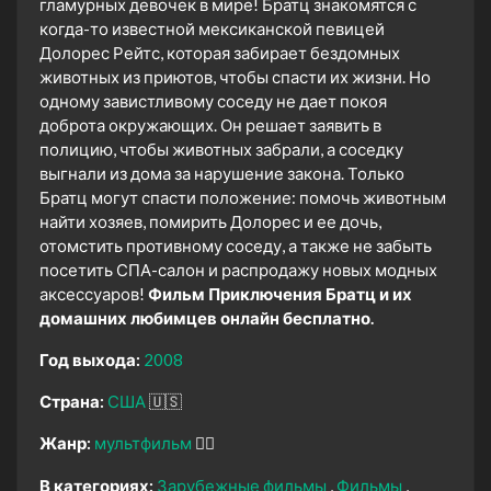
гламурных девочек в мире! Братц знакомятся с
когда-то известной мексиканской певицей
Долорес Рейтс, которая забирает бездомных
животных из приютов, чтобы спасти их жизни. Но
одному завистливому соседу не дает покоя
доброта окружающих. Он решает заявить в
полицию, чтобы животных забрали, а соседку
выгнали из дома за нарушение закона. Только
Братц могут спасти положение: помочь животным
найти хозяев, помирить Долорес и ее дочь,
отомстить противному соседу, а также не забыть
посетить СПА-салон и распродажу новых модных
аксессуаров!
Фильм Приключения Братц и их
домашних любимцев онлайн бесплатно.
Год выхода:
2008
Страна:
США
🇺🇸
Жанр:
мультфильм
🧚‍♀️
В категориях:
Зарубежные фильмы
Фильмы