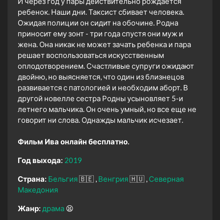
И через год у пары действительно рождается
ребенок. Наши дни. Таксист сбивает человека.
Ожидая полиции он сидит на обочине. Родна
приносит ему зонт - три года спустя они муж и
жена. Она никак не может зачать ребенка и пара
решает воспользоваться искусственным
оплодотворением. Счастливые супруги ожидают
двойню, но выясняется, что один из близнецов
развивается с патологией и необходим аборт. В
другой новелле сестра Родны усыновляет 5-и
летнего мальчика. Он очень умный, но все еще не
говорит ни слова. Однажды мальчик исчезает.
Фильм Ива онлайн бесплатно.
Год выхода:
2019
Страна:
Бельгия
🇧🇪
Венгрия
🇭🇺
Северная
Македония
Жанр:
драма
😫