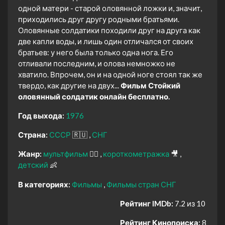
одной матери - старой оловянной ложки и, значит,
приходились друг другу родными братьями.
Оловянные солдатики походили друг на друга как
две капли воды, и лишь один отличался от своих
братьев: у него была только одна нога. Его
отливали последним, и олова немножко не
хватило. Впрочем, он и на одной ноге стоял так же
твердо, как другие на двух...
Фильм Стойкий
оловянный солдатик онлайн бесплатно.
Год выхода:
1976
Страна:
СССР
🇷🇺
СНГ
Жанр:
мультфильм
🧚‍♀️
короткометражка
🎥
детский
👶
В категориях:
Фильмы
Фильмы стран СНГ
Рейтинг IMDb:
7.2 из 10
Рейтинг Кинопоиска:
8