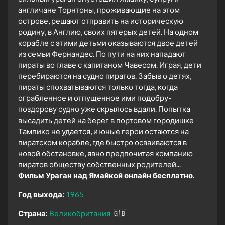
англичане Торнтоны, проживающие на этом
острове, решают отправить на историческую
родину, в Англию, своих пятерых детей. На одном
корабле с этими детьми оказываются двое детей
из семьи Фернандес. По пути на них нападают
пираты во главе с капитаном Чавесом. Играя, дети
перебираются на судно пиратов. Забыв о детях,
пираты спохватываются только тогда, когда
ограбленное и отпущенное ими подобру-
поздорову судно уже скрылось вдали. Попытка
высадить детей на берег в портовом городишке
Тампико не удается, и юные герои остаются на
пиратском корабле, где быстро осваиваются в
новой обстановке, явно предпочитая компанию
пиратов обществу собственных родителей...
Фильм Ураган над Ямайкой онлайн бесплатно.
Год выхода:
1965
Страна:
Великобритания
🇬🇧