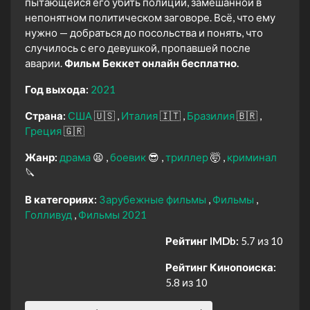
пытающейся его убить полиции, замешанной в
непонятном политическом заговоре. Всё, что ему
нужно — добраться до посольства и понять, что
случилось с его девушкой, пропавшей после
аварии.
Фильм Беккет онлайн бесплатно.
Год выхода:
2021
Страна:
США
🇺🇸
Италия
🇮🇹
Бразилия
🇧🇷
Греция
🇬🇷
Жанр:
драма
😫
боевик
😎
триллер
🤯
криминал
🔪
В категориях:
Зарубежные фильмы
Фильмы
Голливуд
Фильмы 2021
Рейтинг IMDb:
5.7 из 10
Рейтинг Кинопоиска:
5.8 из 10