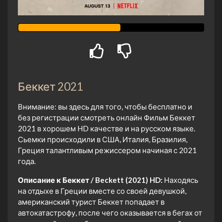
Беккет 2021
Внимание: вы здесь для того, чтобы бесплатно и
без регистрации смотреть онлайн Фильм Беккет
2021 в хорошем HD качестве и на русском языке.
Сьемки происходили в США, Италия, Бразилия,
Греция талантливым режиссером начиная с 2021
года.
Описание к Беккет / Beckett (2021) HD:
Находясь
на отдыхе в Греции вместе со своей девушкой,
американский турист Беккет попадает в
автокатастрофу, после чего оказывается в бегах от