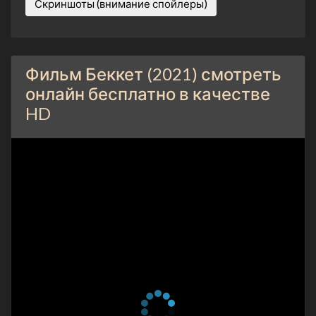
Скриншоты (внимание спойлеры)
Фильм Беккет (2021) смотреть
онлайн бесплатно в качестве
HD