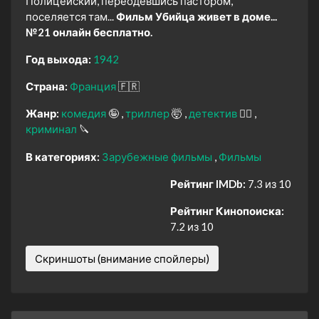
Полицейский, переодевшись пастором,
поселяется там...
Фильм Убийца живет в доме...
№21 онлайн бесплатно.
Год выхода:
1942
Страна:
Франция
🇫🇷
Жанр:
комедия
🤪
триллер
🤯
детектив
🕵️‍♂️
криминал
🔪
В категориях:
Зарубежные фильмы
Фильмы
Рейтинг IMDb:
7.3 из 10
Рейтинг Кинопоиска:
7.2 из 10
Скриншоты (внимание спойлеры)