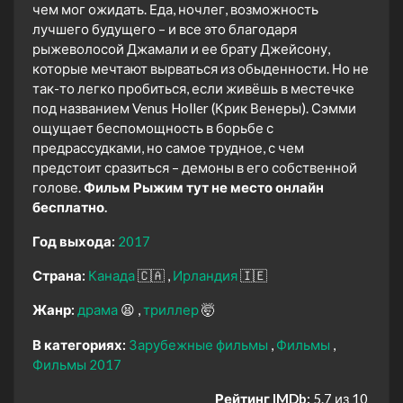
чем мог ожидать. Еда, ночлег, возможность
лучшего будущего – и все это благодаря
рыжеволосой Джамали и ее брату Джейсону,
которые мечтают вырваться из обыденности. Но не
так-то легко пробиться, если живёшь в местечке
под названием Venus Holler (Крик Венеры). Сэмми
ощущает беспомощность в борьбе с
предрассудками, но самое трудное, с чем
предстоит сразиться – демоны в его собственной
голове.
Фильм Рыжим тут не место онлайн
бесплатно.
Год выхода:
2017
Страна:
Канада
🇨🇦
Ирландия
🇮🇪
Жанр:
драма
😫
триллер
🤯
В категориях:
Зарубежные фильмы
Фильмы
Фильмы 2017
Рейтинг IMDb:
5.7 из 10