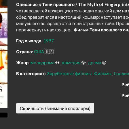
Описание к Тени прошлого / The Myth of Fingerprints
четверо детей возвращаются в родительский дом на
обед превратился в настоящий кошмар: наступает вр
минувшего возвращаются тени страшных тайн. Прошл
перечеркнуть настоящее...
Фильм Тени прошлого он
Год выхода:
1997
Страна:
США
🇺🇸
Жанр:
мелодрама
👫
комедия
🤪
драма
😫
В категориях:
Зарубежные фильмы
Фильмы
Голлив
Рей
Рей
Скриншоты (внимание спойлеры)