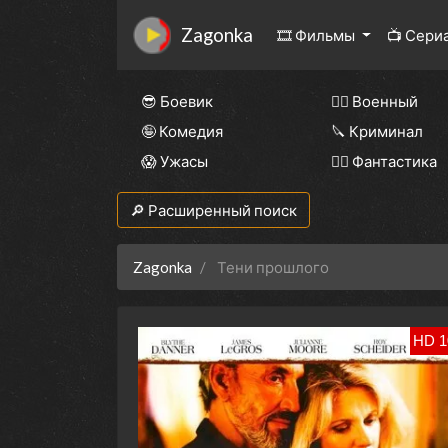
Zagonka
🎞 Фильмы
📺 Сери
😎 Боевик
👨‍✈️ Военный
🤪 Комедия
🔪 Криминал
😱 Ужасы
🧙‍♀️ Фантастика
🔎 Расширенный поиск
Zagonka
Тени прошлого
HD 1