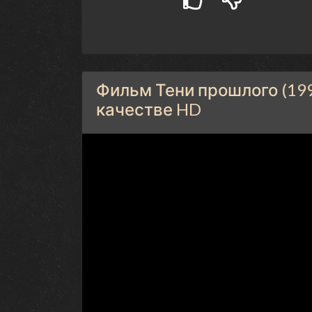
Фильм Тени прошлого (199
качестве HD