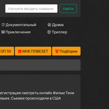
Найти
📑 Документальный
😫 Драма
🎒 Приключения
🤯 Триллер
ТОП 50
МНЕ ПОВЕЗЕТ
Подборки
 регистрации смотреть онлайн Фильм Тени
 языке. Сьемки происходили в США