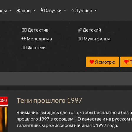
алы
Жанры
🎙 Озвучки
⭐ Лучшее
🕵️‍♂️ Детектив
👶 Детский
👫 Мелодрама
🧚‍♀️ Мультфильм
🧝‍♂️ Фэнтези
Я смотрю
Тени прошлого 1997
080
Внимание: вы здесь для того, чтобы бесплатно и без
прошлого 1997 в хорошем HD качестве и на русском
талантливым режиссером начиная с 1997 года.