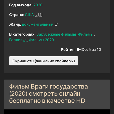
Год выхода:
2020
Страна:
США
🇺🇸
Жанр:
документальный
📑
В категориях:
Зарубежные фильмы
Фильмы
Голливуд
Фильмы 2020
Рейтинг IMDb:
6 из 10
Скриншоты (внимание спойлеры)
Фильм Враги государства
(2020) смотреть онлайн
бесплатно в качестве HD