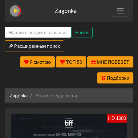
Zagonka
Найти
🔎 Расширенный поиск
Я смотрю
ТОП 50
МНЕ ПОВЕЗЕТ
Подборки
Zagonka
Враги государства
HD 1080