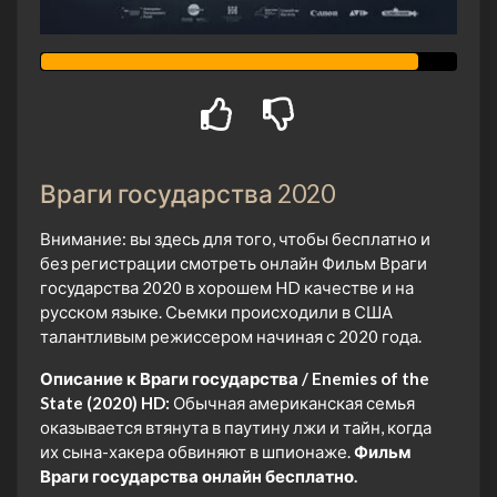
Враги государства 2020
Внимание: вы здесь для того, чтобы бесплатно и
без регистрации смотреть онлайн Фильм Враги
государства 2020 в хорошем HD качестве и на
русском языке. Сьемки происходили в США
талантливым режиссером начиная с 2020 года.
Описание к Враги государства / Enemies of the
State (2020) HD:
Обычная американская семья
оказывается втянута в паутину лжи и тайн, когда
их сына-хакера обвиняют в шпионаже.
Фильм
Враги государства онлайн бесплатно.