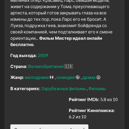
живет на содержании у Тома, преуспевающего
артиста, который готов закрывать глаза на все
измены до тех пор, пока Ларс его не бросит. А
Луиза, подружка геев, знакомит бойфренда со
своей компанией, чем подталкивает его к смене
ориентации...
Фильм Мистер идеал онлайн
бесплатно.
Год выхода:
2009
Страна:
Великобритания
🇬🇧
Жанр:
мелодрама
👫
комедия
🤪
драма
😫
В категориях:
Зарубежные фильмы
Фильмы
Рейтинг IMDb:
5.8 из 10
Рейтинг Кинопоиска:
6.2 из 10