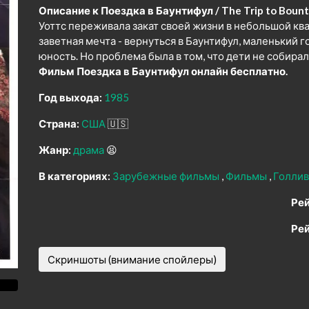
Описание к Поездка в Баунтифул / The Trip to Bounti
Уоттс переживала закат своей жизни в небольшой ква
заветная мечта - вернуться в Баунтифул, маленький г
юность. Но проблема была в том, что дети не собира
Фильм Поездка в Баунтифул онлайн бесплатно.
Год выхода:
1985
Страна:
США
🇺🇸
Жанр:
драма
😫
В категориях:
Зарубежные фильмы
Фильмы
Голлив
Рей
Рей
Скриншоты (внимание спойлеры)