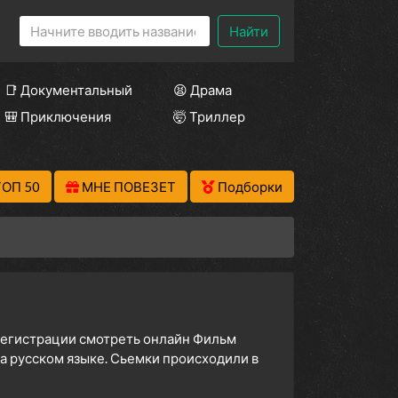
Найти
📑 Документальный
😫 Драма
🎒 Приключения
🤯 Триллер
ТОП 50
МНЕ ПОВЕЗЕТ
Подборки
 регистрации смотреть онлайн Фильм
на русском языке. Сьемки происходили в