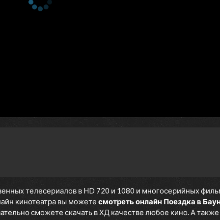
енных телесериалов в HD 720 и 1080 и многосерийных фильмов
нлайн кинотеатра вы можете
смотреть онлайн Поездка в Бау
язательно сможете скачать в ХД качестве любое кино. А такж