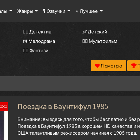
алы
Жанры
🎙 Озвучки
⭐ Лучшее
🕵️‍♂️ Детектив
👶 Детский
👫 Мелодрама
🧚‍♀️ Мультфильм
🧝‍♂️ Фэнтези
Я смотрю
Поездка в Баунтифул 1985
080
Внимание: вы здесь для того, чтобы бесплатно и без
Поездка в Баунтифул 1985 в хорошем HD качестве и 
США талантливым режиссером начиная с 1985 года.