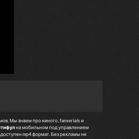
. Мы знаем про киного, fanserials и
нтифул
на мобильном под управлением
е доступен mp4 формат. Без рекламы не