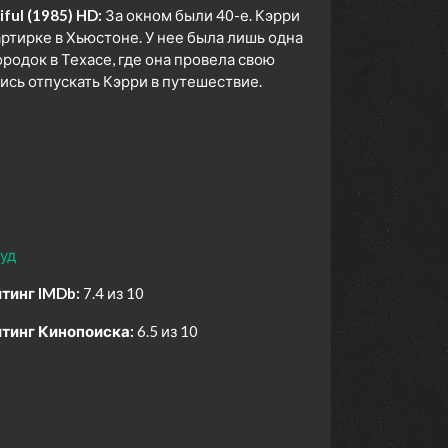
ful (1985) HD:
За окном были 40-е. Кэрри
ртирке в Хьюстоне. У нее была лишь одна
ородок в Техасе, где она провела свою
лись отпускать Кэрри в путешествие.
уд
тинг IMDb:
7.4 из 10
тинг Кинопоиска:
6.5 из 10