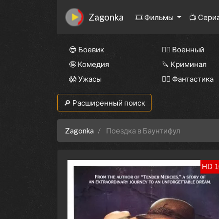
Zagonka
🎞 Фильмы
📺 Сери
😎 Боевик
👨‍✈️ Военный
🤪 Комедия
🔪 Криминал
😱 Ужасы
🧙‍♀️ Фантастика
🔎 Расширенный поиск
Zagonka
Поездка в Баунтифул
HD 1