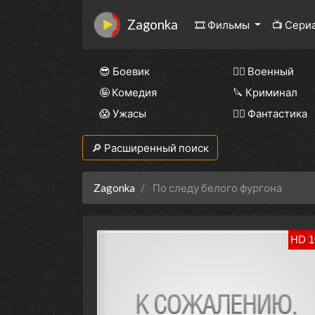
Zagonka
🎞 Фильмы
📺 Сери
😎 Боевик
👨‍✈️ Военный
🤪 Комедия
🔪 Криминал
😱 Ужасы
🧙‍♀️ Фантастика
🔎 Расширенный поиск
Zagonka
По следу белого фургона
HD 1