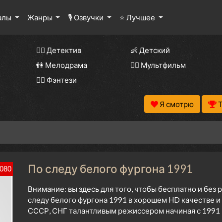
алы
Жанры
🎙 Озвучки
⭐ Лучшее
🕵️‍♂️ Детектив
👶 Детский
👫 Мелодрама
🧚‍♀️ Мультфильм
🧝‍♂️ Фэнтези
Я смотрю
По следу белого фургона 1991
080
Внимание: вы здесь для того, чтобы бесплатно и без
следу белого фургона 1991 в хорошем HD качестве и
СССР, СНГ талантливым режиссером начиная с 1991 