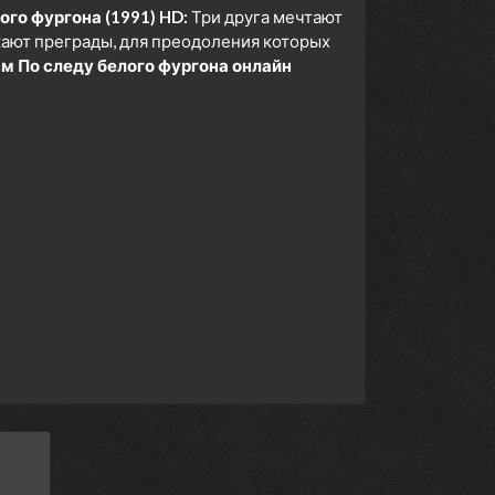
ого фургона (1991) HD:
Три друга мечтают
кают преграды, для преодоления которых
м По следу белого фургона онлайн