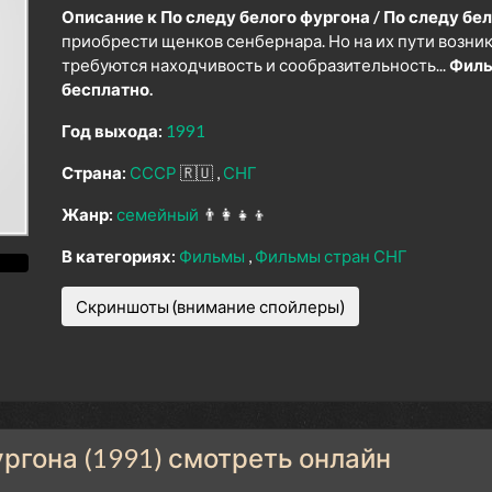
Описание к По следу белого фургона / По следу бел
приобрести щенков сенбернара. Но на их пути возни
требуются находчивость и сообразительность...
Филь
бесплатно.
Год выхода:
1991
Страна:
СССР
🇷🇺
СНГ
Жанр:
семейный
👨‍👩‍👧‍👦
В категориях:
Фильмы
Фильмы стран СНГ
Скриншоты (внимание спойлеры)
ргона (1991) смотреть онлайн