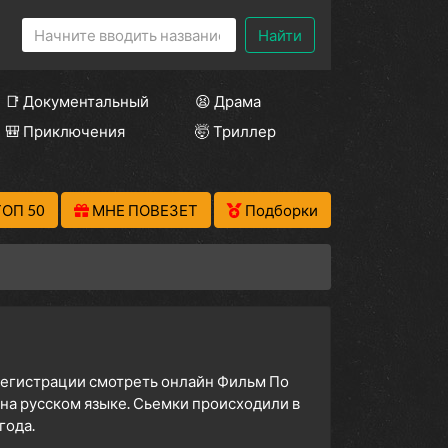
Найти
📑 Документальный
😫 Драма
🎒 Приключения
🤯 Триллер
ТОП 50
МНЕ ПОВЕЗЕТ
Подборки
 регистрации смотреть онлайн Фильм По
 на русском языке. Сьемки происходили в
года.