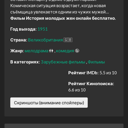
Комическая ситуация возрастает, когда новая
съёмщица увлекается одним из чужих мужей…
Фильм История молодых жен онлайн бесплатно.
Год выхода:
1951
Страна:
Великобритания
🇬🇧
Жанр:
мелодрама
👫
комедия
🤪
В категориях:
Зарубежные фильмы
Фильмы
Рейтинг IMDb:
5.5 из 10
Рейтинг Кинопоиска:
6.6 из 10
Скриншоты (внимание спойлеры)