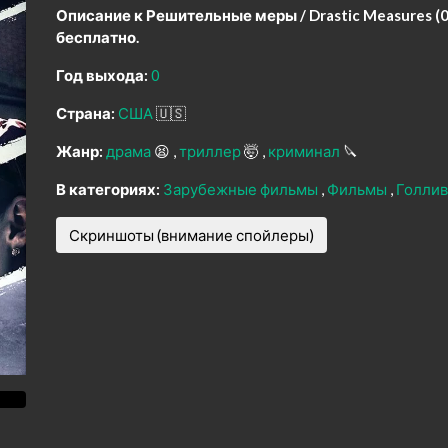
Описание к Решительные меры / Drastic Measures (0
бесплатно.
Год выхода:
0
Страна:
США
🇺🇸
Жанр:
драма
😫
триллер
🤯
криминал
🔪
В категориях:
Зарубежные фильмы
Фильмы
Голлив
Скриншоты (внимание спойлеры)