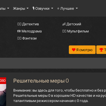
алы
Жанры
🎙 Озвучки
⭐ Лучшее
🕵️‍♂️ Детектив
👶 Детский
👫 Мелодрама
🧚‍♀️ Мультфильм
🧝‍♂️ Фэнтези
Я смотрю
Решительные меры 0
080
Внимание: вы здесь для того, чтобы бесплатно и без
Решительные меры 0 в хорошем HD качестве и на ру
талантливым режиссером начиная с 0 года.