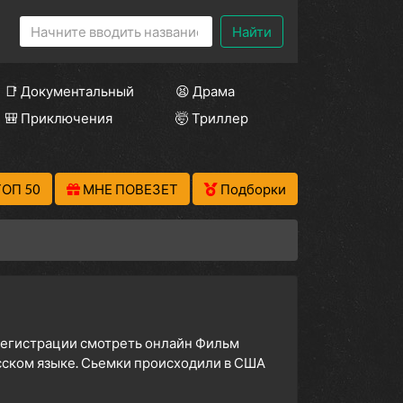
Найти
📑 Документальный
😫 Драма
🎒 Приключения
🤯 Триллер
ТОП 50
МНЕ ПОВЕЗЕТ
Подборки
 регистрации смотреть онлайн Фильм
сском языке. Сьемки происходили в США