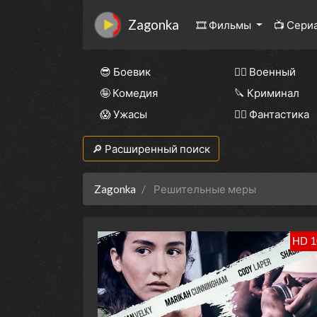
Zagonka
🎞 Фильмы
📺 Сери
😎 Боевик
👨‍✈️ Военный
🤪 Комедия
🔪 Криминал
😱 Ужасы
🧙‍♀️ Фантастика
🔎 Расширенный поиск
Zagonka
Решительные меры
HD 1