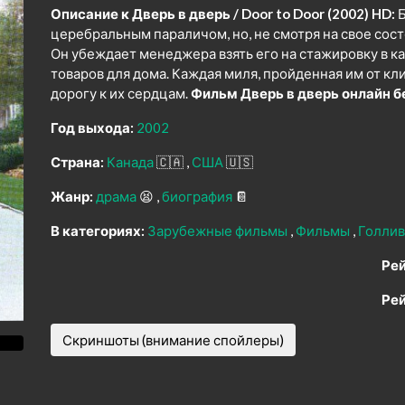
Описание к Дверь в дверь / Door to Door (2002) HD:
Б
церебральным параличом, но, не смотря на свое сост
Он убеждает менеджера взять его на стажировку в 
товаров для дома. Каждая миля, пройденная им от кл
дорогу к их сердцам.
Фильм Дверь в дверь онлайн б
Год выхода:
2002
Страна:
Канада
🇨🇦
США
🇺🇸
Жанр:
драма
😫
биография
📔
В категориях:
Зарубежные фильмы
Фильмы
Голлив
Рей
Рей
Скриншоты (внимание спойлеры)