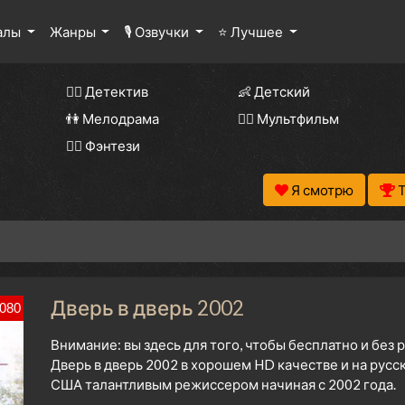
алы
Жанры
🎙 Озвучки
⭐ Лучшее
🕵️‍♂️ Детектив
👶 Детский
👫 Мелодрама
🧚‍♀️ Мультфильм
🧝‍♂️ Фэнтези
Я смотрю
Дверь в дверь 2002
080
Внимание: вы здесь для того, чтобы бесплатно и без
Дверь в дверь 2002 в хорошем HD качестве и на русс
США талантливым режиссером начиная с 2002 года.