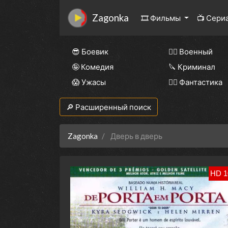
Zagonka
🎞 Фильмы
📺 Сери
😎 Боевик
👨‍✈️ Военный
🤪 Комедия
🔪 Криминал
😱 Ужасы
🧙‍♀️ Фантастика
🔎 Расширенный поиск
Zagonka
Дверь в дверь
HD 1