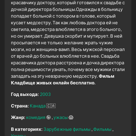
красавчику доктору, который готовился к свадьбе с
дочкой директора больницы.Однажды в больницу
попадает больной с топором в голове, который
кусает медсестру. Так как любовь доктора ей не
светила, медсестра влюбляется в этого больного,
но он умирает. Девушка скорбит и мутирует. В ней
просыпается не только желание жрать чужие
мозги, но и женщина-вамп. Весь мужской персонал
от врачей до больных влюбляется в нее. Свадьба
красавчика доктора расстроена и дочка директора
полна решимости узнать, почему все мужики стали
западать на эту невзрачную медсестру.
Фильм
Кладбище живых онлайн бесплатно.
Год выхода:
2003
Страна:
Канада
🇨🇦
Жанр:
комедия
🤪
ужасы
😱
В категориях:
Зарубежные фильмы
Фильмы
Ужасы