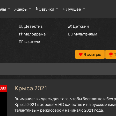
алы
Жанры
🎙 Озвучки
⭐ Лучшее
🕵️‍♂️ Детектив
👶 Детский
👫 Мелодрама
🧚‍♀️ Мультфильм
🧝‍♂️ Фэнтези
Я смотрю
Крыса 2021
080
Внимание: вы здесь для того, чтобы бесплатно и без
Крыса 2021 в хорошем HD качестве и на русском язы
талантливым режиссером начиная с 2021 года.