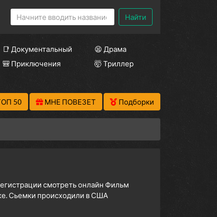
Найти
📑 Документальный
😫 Драма
🎒 Приключения
🤯 Триллер
ТОП 50
МНЕ ПОВЕЗЕТ
Подборки
 регистрации смотреть онлайн Фильм
ке. Сьемки происходили в США