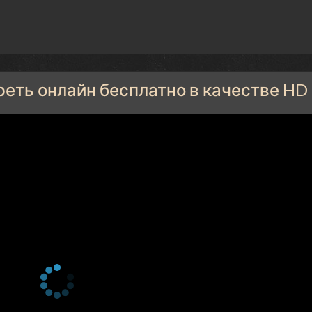
реть онлайн бесплатно в качестве HD