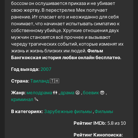
боссом он ослушивается приказа и не убивает
свою жертву. В перестрелке Мек получает
ранение. Ит спасает его и неожиданно для себя
понимает, что начинает испытывать симпатию к
собственному убийце. Хрупкие отношения двух
мужчин становятся всё прочнее и вызывают
череду трагических событий, которые изменят их
жизнь и жизнь близких им людей.
Фильм
Бангкокская история любви онлайн бесплатно.
Год выхода:
2007
Страна:
Таиланд
🇹🇭
Жанр:
мелодрама
👫
драма
😫
боевик
😎
криминал
🔪
В категориях:
Зарубежные фильмы
Фильмы
Рейтинг IMDb:
5.8 из 10
Рейтинг Кинопоиска: