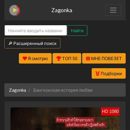
Zagonka
Найти
🔎 Расширенный поиск
Я смотрю
ТОП 50
МНЕ ПОВЕЗЕТ
Подборки
Zagonka
Бангкокская история любви
HD 1080