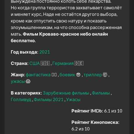
вынуждена постоянно колоть себе лекарства.
Но когда группа террористов захватывает самолёт
и меняет курс, Наде не остаётся другого выбора,
кроме как отпустить свою натуру и показать
злоумышленникам, на что способна рассерженная
мать.
Фильм Кроваво-красное небо онлайн
бесплатно.
Год выхода:
2021
Страна:
США
🇺🇸
Германия
🇩🇪
Жанр:
фантастика
🧙‍♀️
боевик
😎
триллер
🤯
ужасы
😱
В категориях:
Зарубежные фильмы
Фильмы
Голливуд
Фильмы 2021
Ужасы
Рейтинг IMDb:
6.1 из 10
Рейтинг Кинопоиска:
6.2 из 10