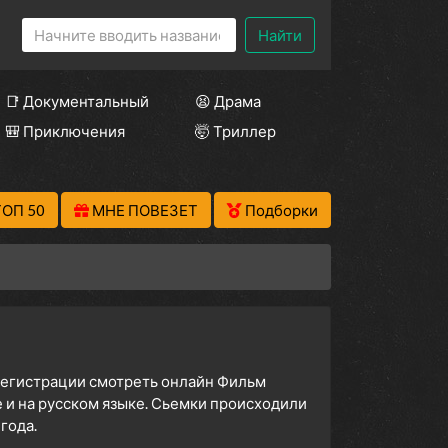
Найти
📑 Документальный
😫 Драма
🎒 Приключения
🤯 Триллер
ТОП 50
МНЕ ПОВЕЗЕТ
Подборки
 регистрации смотреть онлайн Фильм
 и на русском языке. Сьемки происходили
года.