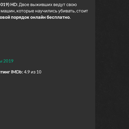
019) HD:
Двое выживших ведут свою
машин, которые научились убивать, стоит
вой порядок онлайн бесплатно.
ы 2019
тинг IMDb:
4.9 из 10