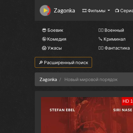
Zagonka
🎞 Фильмы
📺 Сери
😎 Боевик
👨‍✈️ Военный
🤪 Комедия
🔪 Криминал
😱 Ужасы
🧙‍♀️ Фантастика
🔎 Расширенный поиск
Zagonka
Новый мировой порядок
HD 1