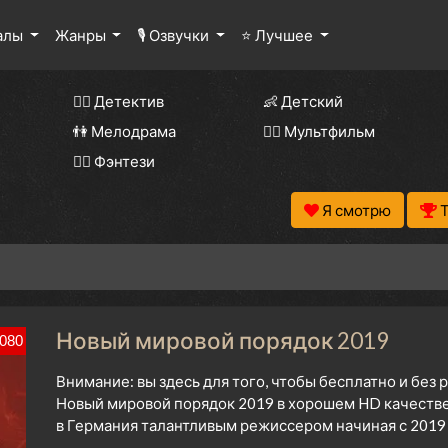
алы
Жанры
🎙 Озвучки
⭐ Лучшее
🕵️‍♂️ Детектив
👶 Детский
👫 Мелодрама
🧚‍♀️ Мультфильм
🧝‍♂️ Фэнтези
Я смотрю
Новый мировой порядок 2019
080
Внимание: вы здесь для того, чтобы бесплатно и без
Новый мировой порядок 2019 в хорошем HD качестве
в Германия талантливым режиссером начиная с 2019 