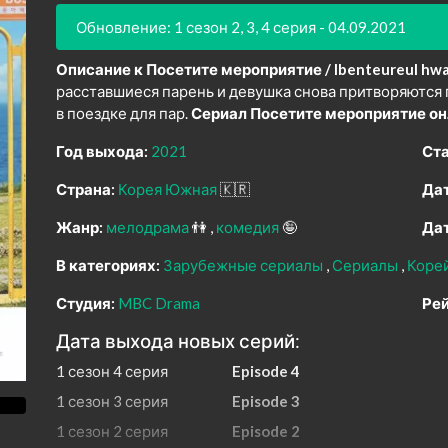
Обновление: 1 сезон 2, 3, 4 серия - 04.09.2021
Описание к Посетите мероприятие / Ibenteureul hwa
расставшиеся парень и девушка снова притворяются 
в поездке для пар.
Сериал Посетите мероприятие он
Год выхода:
2021
Ста
Страна:
Корея Южная
🇰🇷
Дат
Жанр:
мелодрама
👫
комедия
🤪
Дат
В категориях:
Зарубежные сериалы
Сериалы
Коре
Студия:
MBC Drama
Рей
Дата выхода новых серий:
1 сезон 4 серия
Episode 4
1 сезон 3 серия
Episode 3
1 сезон 2 серия
Episode 2