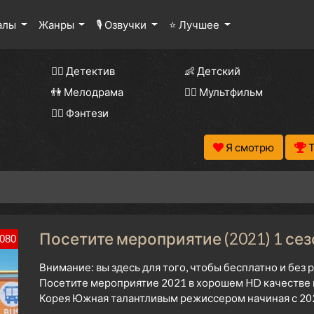
алы
Жанры
🎙 Озвучки
⭐ Лучшее
🕵️‍♂️ Детектив
👶 Детский
👫 Мелодрама
🧚‍♀️ Мультфильм
🧝‍♂️ Фэнтези
Я смотрю
Посетите мероприятие (2021) 1 сез
080
Внимание: вы здесь для того, чтобы бесплатно и без
Посетите мероприятие 2021 в хорошем HD качестве и
Корея Южная талантливым режиссером начиная с 202