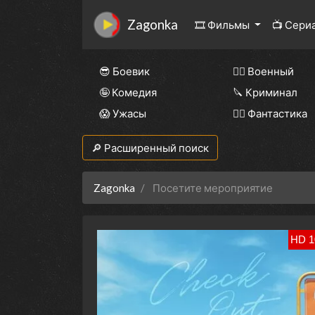
Zagonka
🎞 Фильмы
📺 Сери
😎 Боевик
👨‍✈️ Военный
🤪 Комедия
🔪 Криминал
😱 Ужасы
🧙‍♀️ Фантастика
🔎 Расширенный поиск
Zagonka
Посетите мероприятие
HD 1