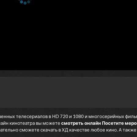
енных телесериалов в HD 720 и 1080 и многосерийных фильмов
нлайн кинотеатра вы можете
смотреть онлайн Посетите мер
язательно сможете скачать в ХД качестве любое кино. А такж