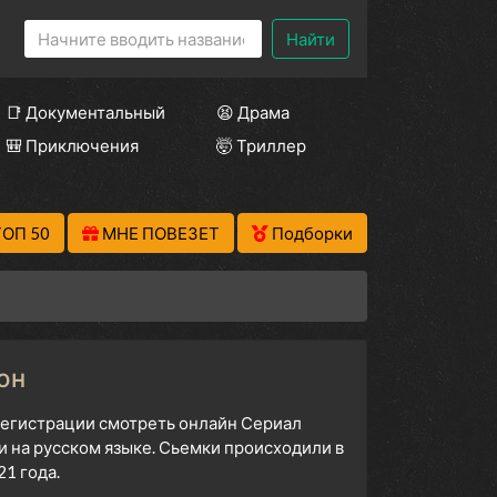
Найти
📑 Документальный
😫 Драма
🎒 Приключения
🤯 Триллер
ТОП 50
МНЕ ПОВЕЗЕТ
Подборки
он
 регистрации смотреть онлайн Сериал
 на русском языке. Сьемки происходили в
1 года.