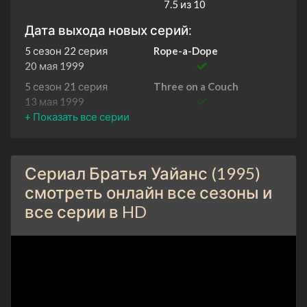
7.5 из 10
Дата выхода новых серий:
5 сезон 22 серия
Rope-a-Dope
20 мая 1999
5 сезон 21 серия
Three on a Couch
13 мая 1999
5 сезон 20 серия
Dream Girl
6 мая 1999
5 сезон 19 серия
Everybody Loves Shawn
Сериал Братья Уайанс (1995)
29 апреля 1999
смотреть онлайн все сезоны и
5 сезон 18 серия
Hip Hop Pops
все серии в HD
25 февраля 1999
5 сезон 17 серия
Crazy 4 U
18 февраля 1999
5 сезон 16 серия
Pops Gets Evicted
11 февраля 1999
5 сезон 15 серия
Jump!