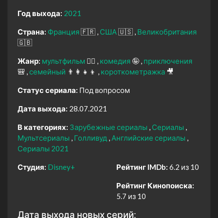
Год выхода:
2021
Страна:
Франция
🇫🇷
США
🇺🇸
Великобритания
🇬🇧
Жанр:
мультфильм
🧚‍♀️
комедия
🤪
приключения
🎒
семейный
👨‍👩‍👧‍👦
короткометражка
🎥
Статус сериала:
Под вопросом
Дата выхода:
28.07.2021
В категориях:
Зарубежные сериалы
Сериалы
Мультсериалы
Голливуд
Английские сериалы
Сериалы 2021
Студия:
Disney+
Рейтинг IMDb:
6.2 из 10
Рейтинг Кинопоиска:
5.7 из 10
Дата выхода новых серий: