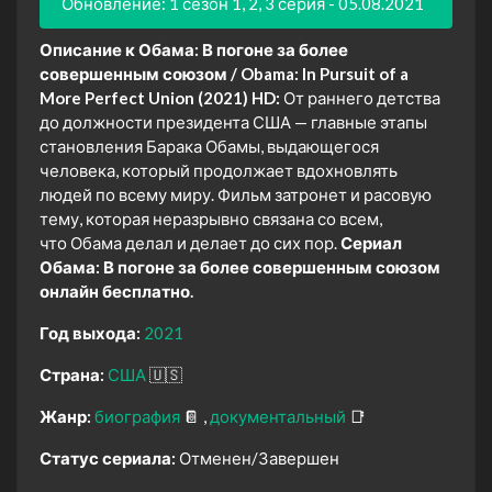
Обновление: 1 сезон 1, 2, 3 серия - 05.08.2021
Описание к Обама: В погоне за более
совершенным союзом / Obama: In Pursuit of a
More Perfect Union (2021) HD:
От раннего детства
до должности президента США — главные этапы
становления Барака Обамы, выдающегося
человека, который продолжает вдохновлять
людей по всему миру. Фильм затронет и расовую
тему, которая неразрывно связана со всем,
что Обама делал и делает до сих пор.
Сериал
Обама: В погоне за более совершенным союзом
онлайн бесплатно.
Год выхода:
2021
Страна:
США
🇺🇸
Жанр:
биография
📔
документальный
📑
Статус сериала:
Отменен/Завершен