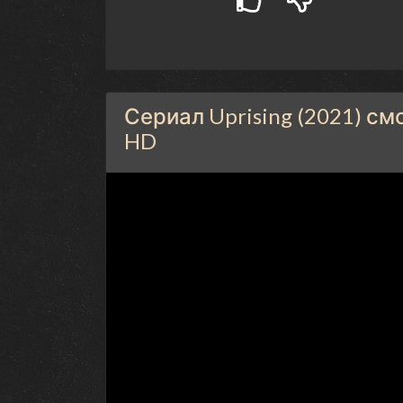
Сериал Uprising (2021) см
HD