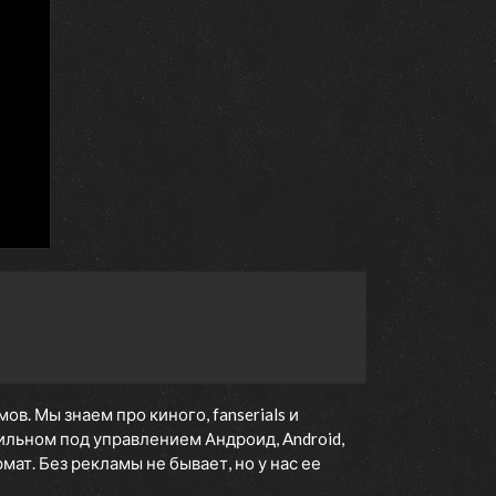
. Мы знаем про киного, fanserials и
льном под управлением Андроид, Android,
ат. Без рекламы не бывает, но у нас ее