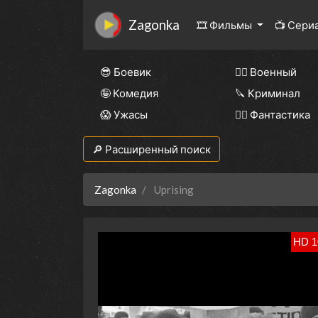
Zagonka
🎞 Фильмы
📺 Сери
😎 Боевик
👨‍✈️ Военный
🤪 Комедия
🔪 Криминал
😱 Ужасы
🧙‍♀️ Фантастика
🔎 Расширенный поиск
Zagonka
Uprising
HD 1