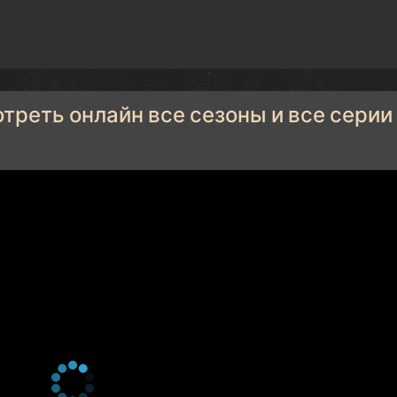
отреть онлайн все сезоны и все серии