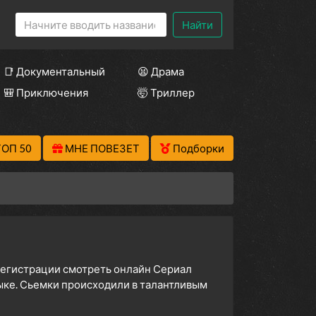
Найти
📑 Документальный
😫 Драма
🎒 Приключения
🤯 Триллер
ТОП 50
МНЕ ПОВЕЗЕТ
Подборки
 регистрации смотреть онлайн Сериал
зыке. Сьемки происходили в талантливым